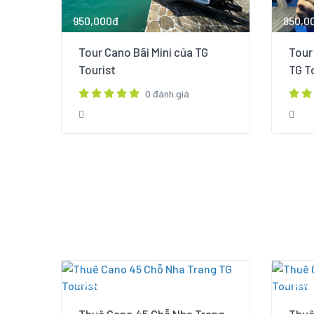
950,000đ
850,0
Tour Cano Bãi Mini của TG
Tour
Tourist
TG T
0 đánh giá
3,500,000đ
2,800