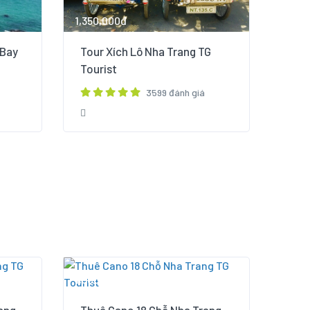
1,350,000đ
 Bay
Tour Xích Lô Nha Trang TG
Tourist
3599 đánh giá
1,500,000đ