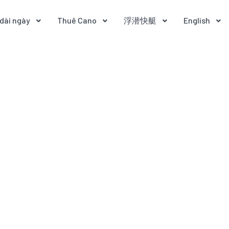
dài ngày
Thuê Cano
浮潜快艇
English