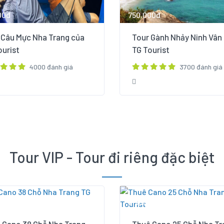
00đ
750,000đ
 Câu Mực Nha Trang của
Tour Gành Nhảy Ninh Vân
ourist
TG Tourist
4000 đánh giá
3700 đánh giá
Tour VIP - Tour đi riêng đặc biệt
,000đ
2,500,000đ