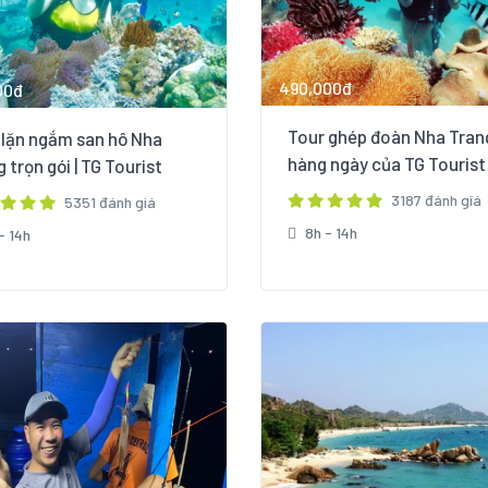
490,000đ
00đ
Tour ghép đoàn Nha Tran
 lặn ngắm san hô Nha
hàng ngày của TG Tourist
 trọn gói | TG Tourist
3187 đánh giá
5351 đánh giá
8h - 14h
- 14h