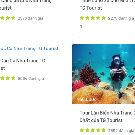
 Cano 38 Chỗ Nha Trang
Thuê Cano 25 Chỗ Nha Tr
ourist
TG Tourist
2579 đánh giá
2275 đánh giá
00đ
 Câu Cá Nha Trang TG
ist
5084 đánh giá
950,000đ
Tour Lặn Biển Nha Trang 
Chất của TG Tourist
3852 đánh giá