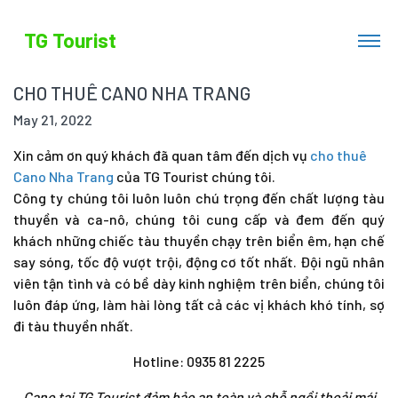
TG Tourist
CHO THUÊ CANO NHA TRANG
May 21, 2022
Xin cảm ơn quý khách đã quan tâm đến dịch vụ
cho thuê
Cano Nha Trang
của TG Tourist chúng tôi.
Công ty chúng tôi luôn luôn chú trọng đến chất lượng tàu
thuyền và ca-nô, chúng tôi cung cấp và đem đến quý
khách những chiếc tàu thuyền chạy trên biển êm, hạn chế
say sóng, tốc độ vượt trội, động cơ tốt nhất. Đội ngũ nhân
viên tận tình và có bề dày kinh nghiệm trên biển, chúng tôi
luôn đáp ứng, làm hài lòng tất cả các vị khách khó tính, sợ
đi tàu thuyền nhất.
Hotline: 0935 81 2225
Cano tại TG Tourist đảm bảo an toàn và chỗ ngồi thoải mái