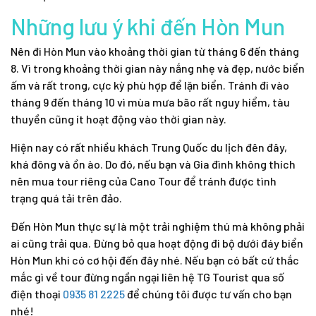
Những lưu ý khi đến Hòn Mun
Nên đi Hòn Mun vào khoảng thời gian từ tháng 6 đến tháng
8. Vì trong khoảng thời gian này nắng nhẹ và đẹp, nước biển
ấm và rất trong, cực kỳ phù hợp để lặn biển. Tránh đi vào
tháng 9 đến tháng 10 vì mùa mưa bão rất nguy hiểm, tàu
thuyền cũng ít hoạt động vào thời gian này.
Hiện nay có rất nhiều khách Trung Quốc du lịch đên đây,
khá đông và ồn ào. Do đó, nếu bạn và Gia đình không thích
nên mua tour riêng của Cano Tour để tránh được tình
trạng quá tải trên đảo.
Đến Hòn Mun thực sự là một trải nghiệm thú mà không phải
ai cũng trải qua. Đừng bỏ qua hoạt động
đi bộ dưới đáy biển
Hòn Mun
khi có cơ hội đến đây nhé. Nếu bạn có bất cứ thắc
mắc gì về tour đừng ngần ngại liên hệ TG Tourist qua số
điện thoại
0935 81 2225
để chúng tôi được tư vấn cho bạn
nhé!