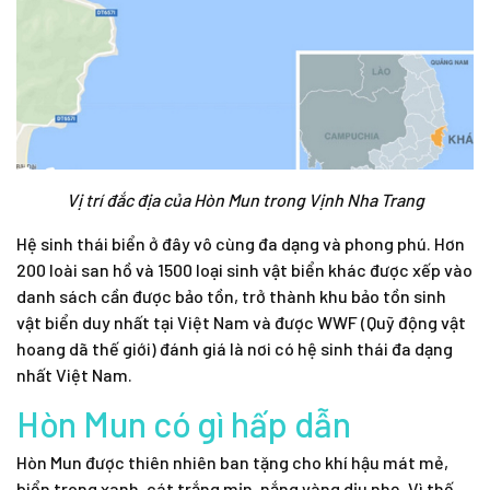
Vị trí đắc địa của Hòn Mun trong Vịnh Nha Trang
Hệ sinh thái biển ở đây vô cùng đa dạng và phong phú. Hơn
200 loài san hồ và 1500 loại sinh vật biển khác được xếp vào
danh sách cần được bảo tồn, trở thành khu bảo tồn sinh
vật biển duy nhất tại Việt Nam và được WWF (Quỹ động vật
hoang dã thế giới) đánh giá là nơi có hệ sinh thái đa dạng
nhất Việt Nam.
Hòn Mun có gì hấp dẫn
Hòn Mun được thiên nhiên ban tặng cho khí hậu mát mẻ,
biển trong xanh, cát trắng mịn, nắng vàng dịu nhẹ. Vì thế,