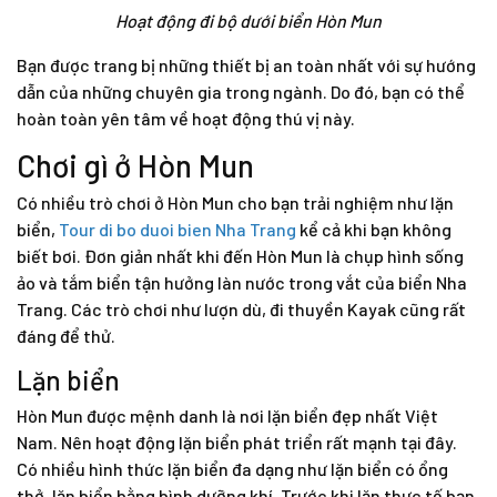
Hoạt động đi bộ dưới biển Hòn Mun
Bạn được trang bị những thiết bị an toàn nhất với sự hướng
dẫn của những chuyên gia trong ngành. Do đó, bạn có thể
hoàn toàn yên tâm về hoạt động thú vị này.
Chơi gì ở Hòn Mun
Có nhiều trò chơi ở Hòn Mun cho bạn trải nghiệm như lặn
biển,
Tour di bo duoi bien Nha Trang
kể cả khi bạn không
biết bơi. Đơn giản nhất khi đến Hòn Mun là chụp hình sống
ảo và tắm biển tận hưởng làn nước trong vắt của biển Nha
Trang. Các trò chơi như lượn dù, đi thuyền Kayak cũng rất
đáng để thử.
Lặn biển
Hòn Mun được mệnh danh là nơi lặn biển đẹp nhất Việt
Nam. Nên hoạt động lặn biển phát triển rất mạnh tại đây.
Có nhiều hình thức lặn biển đa dạng như lặn biển có ổng
thở, lặn biển bằng bình dưỡng khí. Trước khi lặn thực tế bạn