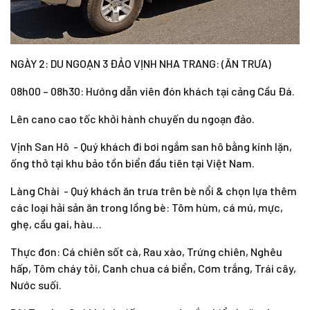
NGÀY 2: DU NGOẠN 3 ĐẢO VỊNH NHA TRANG: (ĂN TRƯA)
08h00 – 08h30: Hướng dẫn viên đón khách tại cảng Cầu Đá.
Lên cano cao tốc khởi hành chuyến du ngoạn đảo.
Vịnh San Hô
- Quý khách đi bơi ngắm san hô bằng kính lặn,
ống thở tại khu bảo tồn biển đầu tiên tại Việt Nam.
Làng Chài
- Quý khách ăn trưa trên bè nổi & chọn lựa thêm
các loại hải sản ăn trong lồng bè: Tôm hùm, cá mú, mực,
ghẹ, cầu gai, hàu…
Thực đơn:
Cá chiên sốt cà, Rau xào, Trứng chiên, Nghêu
hấp, Tôm cháy tỏi, Canh chua cá biển, Cơm trắng, Trái cây,
Nước suối.