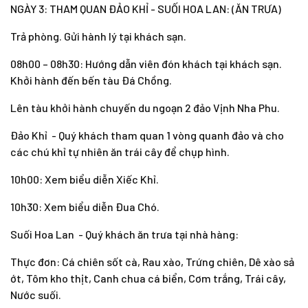
NGÀY 3: THAM QUAN ĐẢO KHỈ - SUỐI HOA LAN: (ĂN TRƯA)
Trả phòng. Gửi hành lý tại khách sạn.
08h00 – 08h30: Hướng dẫn viên đón khách tại khách sạn.
Khởi hành đến bến tàu Đá Chồng.
Lên tàu khởi hành chuyến du ngoạn 2 đảo Vịnh Nha Phu.
Đảo Khỉ
- Quý khách tham quan 1 vòng quanh đảo và cho
các chú khỉ tự nhiên ăn trái cây để chụp hình.
10h00: Xem biểu diễn Xiếc Khỉ.
10h30: Xem biểu diễn Đua Chó.
Suối Hoa Lan
- Quý khách ăn trưa tại nhà hàng:
Thực đơn:
Cá chiên sốt cà, Rau xào, Trứng chiên, Dê xào sả
ớt, Tôm kho thịt, Canh chua cá biển, Cơm trắng, Trái cây,
Nước suối.